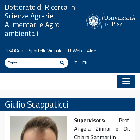
Vai al contenuto
Dottorato di Ricerca in
Scienze Agrarie,
Alimentari e Agro-
ambientali
DiSAAA-a
Sportello Virtuale
U-Web
Alice
Cerca
Cerca
IT
EN
Giulio Scappaticci
Supervisors:
Prof.
Angela Zinnai e Dr.
Chiara Sanmartin