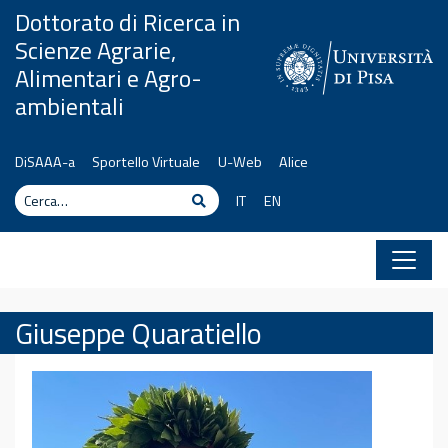
Vai al contenuto
Dottorato di Ricerca in
Scienze Agrarie,
Alimentari e Agro-
ambientali
DiSAAA-a
Sportello Virtuale
U-Web
Alice
Cerca
Cerca
IT
EN
Giuseppe Quaratiello