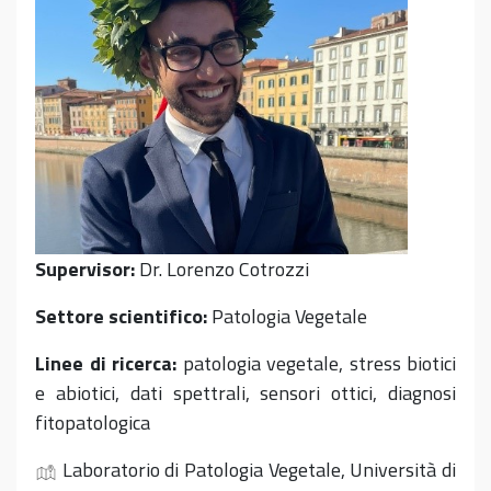
Supervisor:
Dr. Lorenzo Cotrozzi
Settore scientifico:
Patologia Vegetale
Linee di ricerca:
p
atologia vegetale,
s
tress
biotici
e
abiotici,
d
ati
spettral
i,
sensori ottici,
diagnosi
fitopatologica
Laboratorio di Patologia Vegetale, Università di