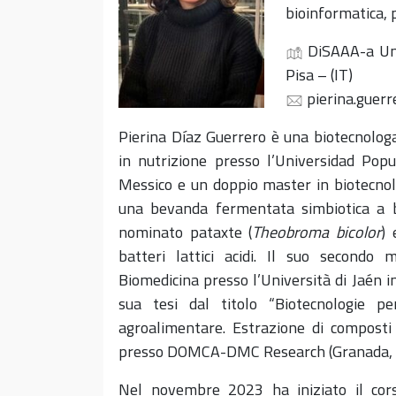
bioinformatica, 
DiSAAA-a Uni
Pisa – (IT)
pierina.guerr
Pierina Díaz Guerrero è una biotecnolog
in nutrizione presso l’Universidad Po
Messico e un doppio master in biotecnol
una bevanda fermentata simbiotica a b
nominato pataxte (
Theobroma bicolor
) 
batteri lattici acidi. Il suo secondo 
Biomedicina presso l’Università di Jaén 
sua tesi dal titolo “Biotecnologie per
agroalimentare. Estrazione di composti 
presso DOMCA-DMC Research (Granada, 
Nel novembre 2023 ha iniziato il corso