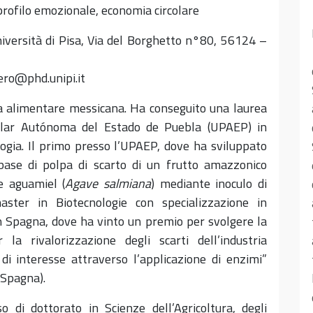
profilo emozionale, economia circolare
versità di Pisa, Via del Borghetto n°80, 56124 –
ero@phd.unipi.it
a alimentare messicana. Ha conseguito una laurea
pular Autónoma del Estado de Puebla (UPAEP) in
ogia. Il primo presso l’UPAEP, dove ha sviluppato
ase di polpa di scarto di un frutto amazzonico
e aguamiel (
Agave salmiana
) mediante inoculo di
master in Biotecnologie con specializzazione in
in Spagna, dove ha vinto un premio per svolgere la
 la rivalorizzazione degli scarti dell’industria
di interesse attraverso l’applicazione di enzimi”
Spagna).
 di dottorato in Scienze dell’Agricoltura, degli