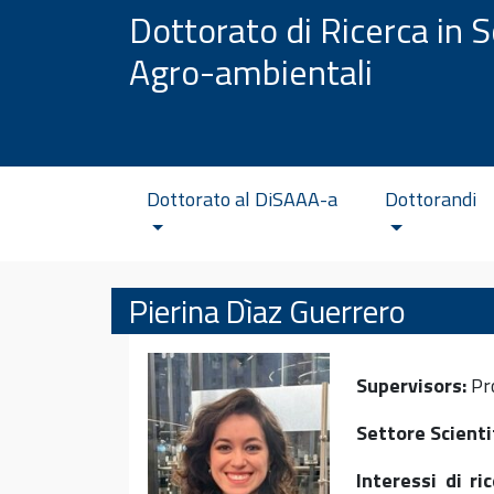
Vai al contenuto
Dottorato di Ricerca in S
Agro-ambientali
Dottorato al DiSAAA-a
Dottorandi
Pierina Dìaz Guerrero
Supervisors:
Pro
Settore Scienti
Interessi di ric