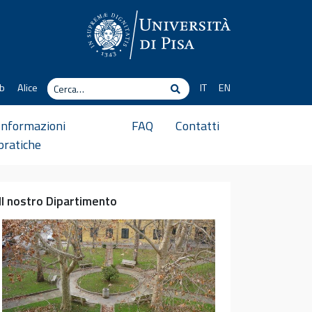
Cerca
b
Alice
IT
EN
Cerca
Informazioni
FAQ
Contatti
pratiche
Il nostro Dipartimento