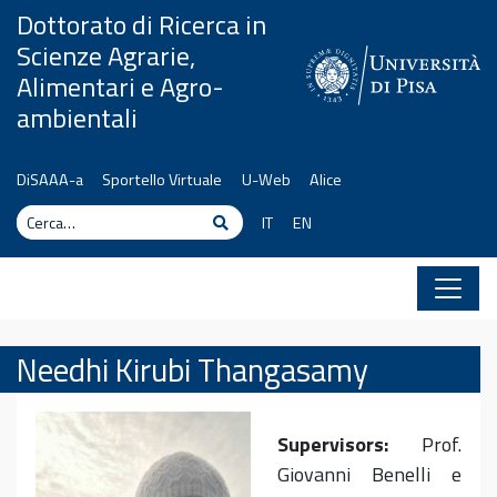
Vai al contenuto
Dottorato di Ricerca in
Scienze Agrarie,
Alimentari e Agro-
ambientali
DiSAAA-a
Sportello Virtuale
U-Web
Alice
Cerca
Cerca
IT
EN
Needhi Kirubi Thangasamy
Supervisors:
Prof.
Giovanni Benelli e