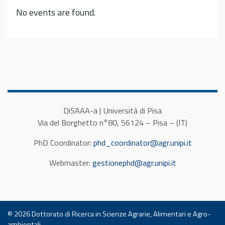
No events are found.
DiSAAA-a | Università di Pisa
Via del Borghetto n°80, 56124 – Pisa – (IT)
PhD Coordinator:
phd_coordinator@agr.unipi.it
Webmaster:
gestionephd@agr.unipi.it
© 2026
Dottorato di Ricerca in Scienze Agrarie, Alimentari e Agro-
ambientali