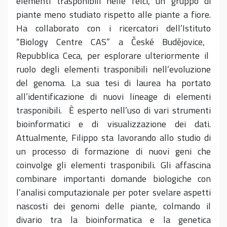
elementi trasponibili nelle felci, un gruppo di
piante meno studiato
rispetto alle piante a fiore
.
Ha collaborato con i ricercatori dell’Istituto
“
B
iology
Centre CAS
”
a
Č
eské
B
udějovice
,
Repubblica Ceca, per esplorare ulteriormente il
ruolo degli elementi trasponibili nell’evoluzione
del genoma. La sua tesi di laurea ha portato
all’identificazione di
nuovi
l
i
neage
di elementi
trasponibili. È esperto nell’uso di vari strumenti
bioinformatici e di visualizzazione dei dati.
Attualmente, Filippo sta lavorando allo studio di
un processo di formazione di nuovi geni che
coinvolge gli elementi trasponibili. Gli affascina
combinare
importanti domande biologiche con
l’analisi computazionale
per poter svelare aspetti
nascosti dei genomi delle piante, colmando il
divario tra la bioinformatica e la
genetica