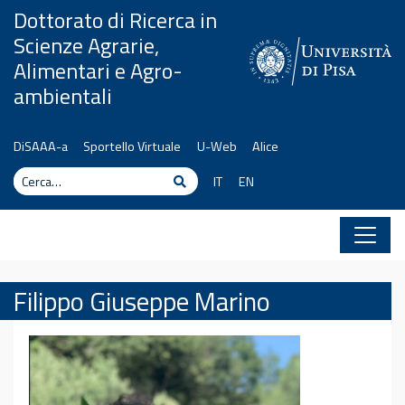
Vai al contenuto
Dottorato di Ricerca in
Scienze Agrarie,
Alimentari e Agro-
ambientali
DiSAAA-a
Sportello Virtuale
U-Web
Alice
Cerca
Cerca
IT
EN
Filippo Giuseppe Marino