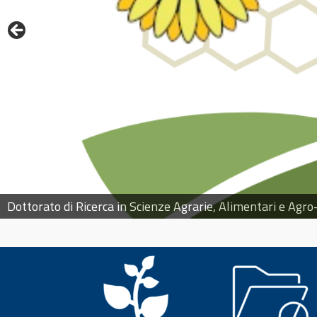
Il Dipartimento di Scienze Agrarie, Alimentari e Agro-amb
Dottorato di Ricerca in Scienze Agrarie, Alimentari e Agr