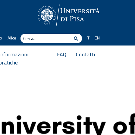
Cerca
b
Alice
IT
EN
Cerca
Informazioni
FAQ
Contatti
pratiche