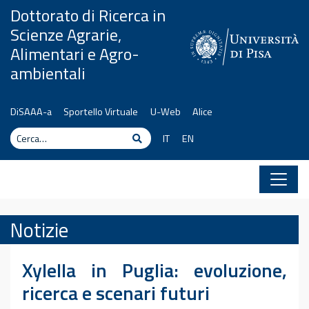
Vai al contenuto
Dottorato di Ricerca in
Scienze Agrarie,
Alimentari e Agro-
ambientali
DiSAAA-a
Sportello Virtuale
U-Web
Alice
Cerca
Cerca
IT
EN
Notizie
Xylella in Puglia: evoluzione,
ricerca e scenari futuri