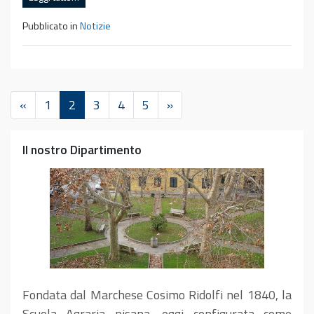
Pubblicato in
Notizie
«
1
2
3
4
5
»
Il nostro Dipartimento
Fondata dal Marchese Cosimo Ridolfi nel 1840, la
Scuola Agraria pisana, oggi configurata come